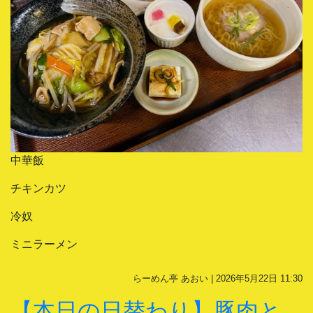
中華飯
チキンカツ
冷奴
ミニラーメン
らーめん亭 あおい | 2026年5月22日 11:30
【本日の日替わり】豚肉と