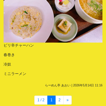
ピリ辛チャーハン
春巻き
冷奴
ミニラーメン
らーめん亭 あおい | 2026年5月14日 11:16
1 / 2
1
2
»