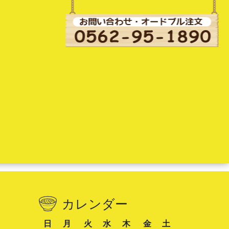
カレンダー
日
月
火
水
木
金
土