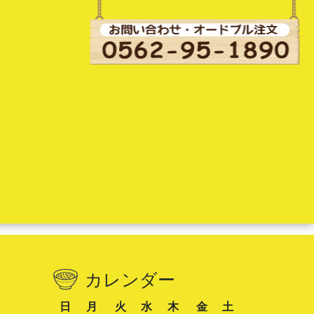
カレンダー
日
月
火
水
木
金
土