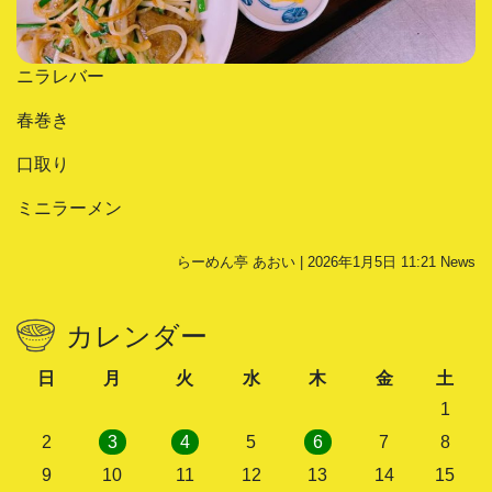
ニラレバー
春巻き
口取り
ミニラーメン
らーめん亭 あおい | 2026年1月5日 11:21
News
カレンダー
日
月
火
水
木
金
土
1
2
3
4
5
6
7
8
9
10
11
12
13
14
15