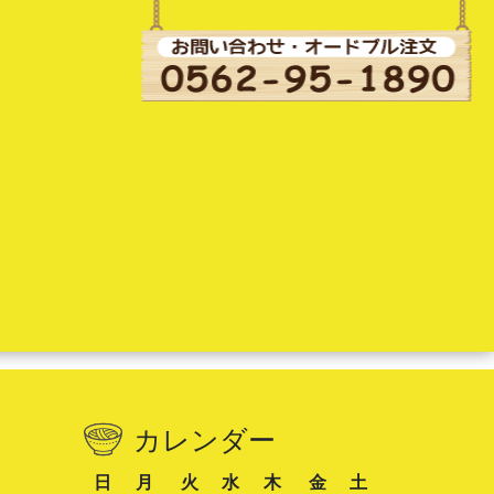
カレンダー
日
月
火
水
木
金
土