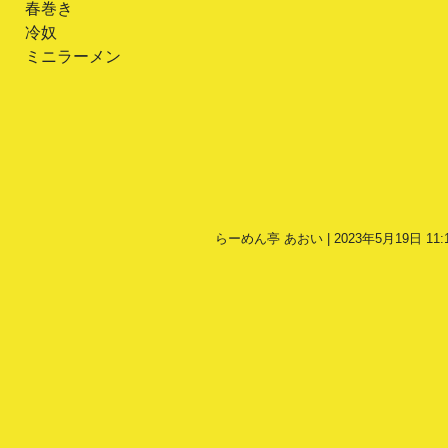
春巻き
冷奴
ミニラーメン
らーめん亭 あおい | 2023年5月19日 11: