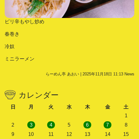
ピリ辛もやし炒め
春巻き
冷奴
ミニラーメン
らーめん亭 あおい | 2025年11月18日 11:13
News
カレンダー
日
月
火
水
木
金
土
1
2
3
4
5
6
7
8
9
10
11
12
13
14
15