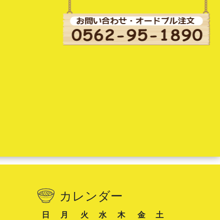
カレンダー
日
月
火
水
木
金
土