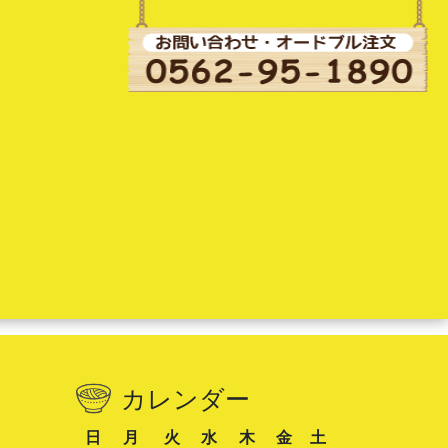
カレンダー
日
月
火
水
木
金
土