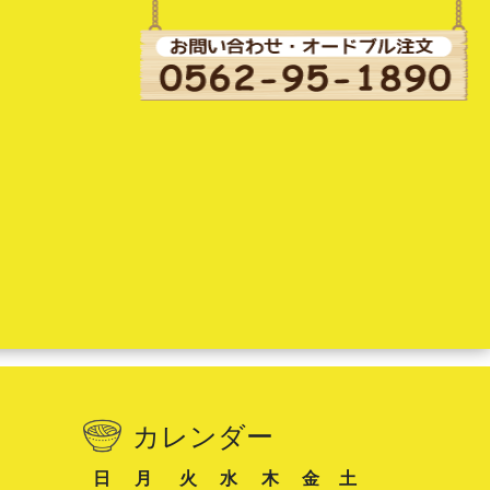
カレンダー
日
月
火
水
木
金
土