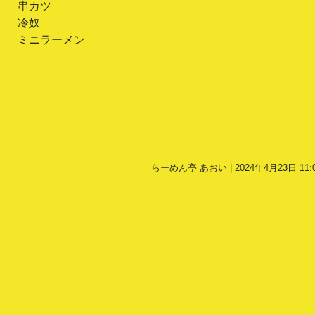
串カツ
冷奴
ミニラーメン
らーめん亭 あおい | 2024年4月23日 11: