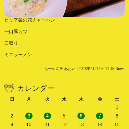
ピリ辛菜の花チャーハン
一口豚カツ
口取り
ミニラーメン
らーめん亭 あおい | 2026年2月17日 11:15
News
カレンダー
日
月
火
水
木
金
土
1
2
3
4
5
6
7
8
9
10
11
12
13
14
15