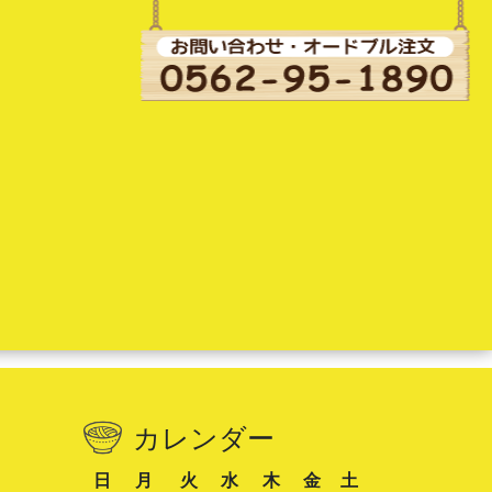
カレンダー
日
月
火
水
木
金
土