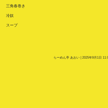
三角春巻き
冷奴
スープ
らーめん亭 あおい | 2025年9月1日 11: