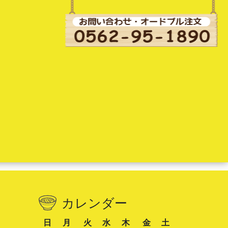
カレンダー
日
月
火
水
木
金
土