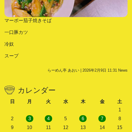
マーボー茄子焼きそば
一口豚カツ
冷奴
スープ
らーめん亭 あおい | 2026年2月9日 11:31
News
カレンダー
日
月
火
水
木
金
土
1
2
3
4
5
6
7
8
9
10
11
12
13
14
15