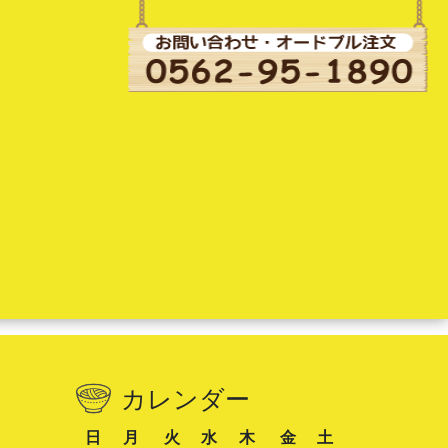
カレンダー
日
月
火
水
木
金
土