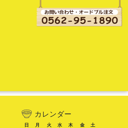
カレンダー
日
月
火
水
木
金
土