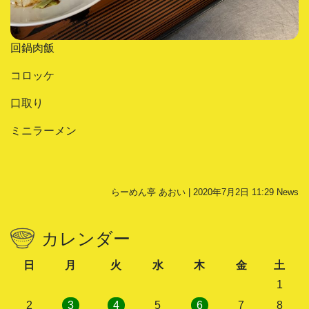
回鍋肉飯
コロッケ
口取り
ミニラーメン
らーめん亭 あおい | 2020年7月2日 11:29
News
カレンダー
日
月
火
水
木
金
土
1
2
3
4
5
6
7
8