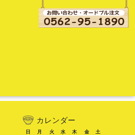
カレンダー
日
月
火
水
木
金
土