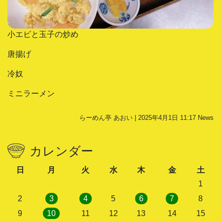
小エビと玉子の炒め
唐揚げ
冷奴
ミニラーメン
らーめん亭 あおい | 2025年4月1日 11:17
News
カレンダー
日
月
火
水
木
金
土
1
2
3
4
5
6
7
8
9
10
11
12
13
14
15