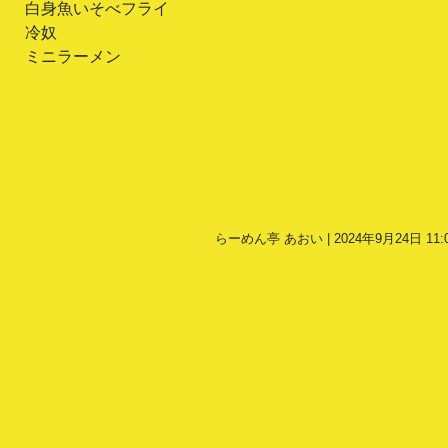
白身魚いそべフライ
冷奴
ミニラーメン
らーめん亭 あおい | 2024年9月24日 11: