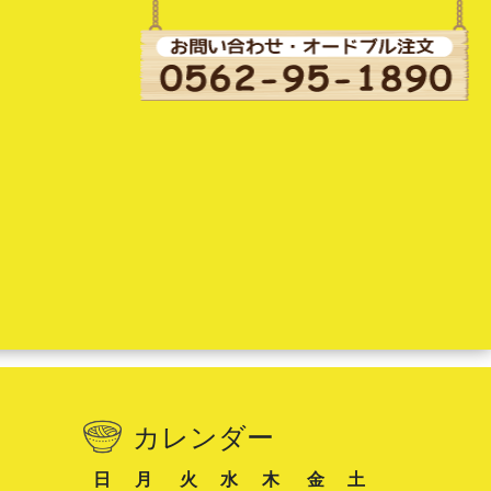
カレンダー
日
月
火
水
木
金
土