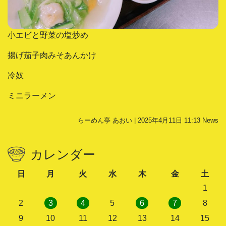
小エビと野菜の塩炒め
揚げ茄子肉みそあんかけ
冷奴
ミニラーメン
らーめん亭 あおい | 2025年4月11日 11:13
News
カレンダー
日
月
火
水
木
金
土
1
2
3
4
5
6
7
8
9
10
11
12
13
14
15