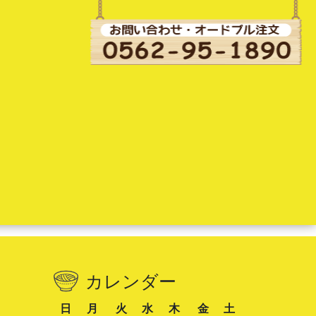
カレンダー
日
月
火
水
木
金
土