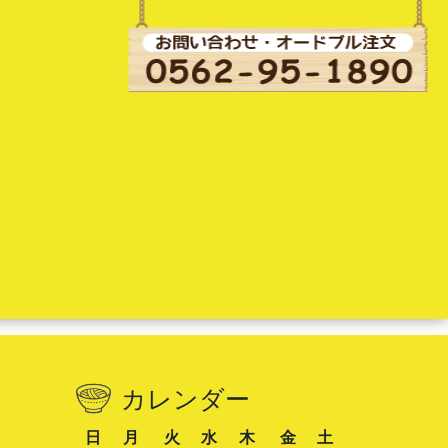
カレンダー
日
月
火
水
木
金
土