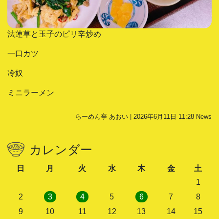
法蓮草と玉子のピリ辛炒め
一口カツ
冷奴
ミニラーメン
らーめん亭 あおい | 2026年6月11日 11:28
News
カレンダー
日
月
火
水
木
金
土
1
2
3
4
5
6
7
8
9
10
11
12
13
14
15