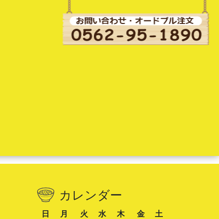
カレンダー
日
月
火
水
木
金
土