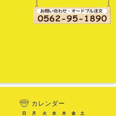
カレンダー
日
月
火
水
木
金
土