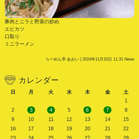
豚肉とニラと野菜の炒め
エビカツ
口取り
ミニラーメン
らーめん亭 あおい | 2024年11月15日 11:31
News
カレンダー
日
月
火
水
木
金
土
1
2
3
4
5
6
7
8
9
10
11
12
13
14
15
16
17
18
19
20
21
22
23
24
25
26
27
28
29