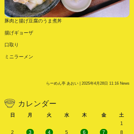
豚肉と揚げ豆腐のうま煮丼
揚げギョーザ
口取り
ミニラーメン
らーめん亭 あおい | 2025年4月28日 11:16
News
カレンダー
日
月
火
水
木
金
土
1
2
3
4
5
6
7
8