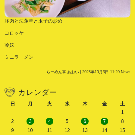
豚肉と法蓮草と玉子の炒め
コロッケ
冷奴
ミニラーメン
らーめん亭 あおい | 2025年10月3日 11:20
News
カレンダー
日
月
火
水
木
金
土
1
2
3
4
5
6
7
8
9
10
11
12
13
14
15