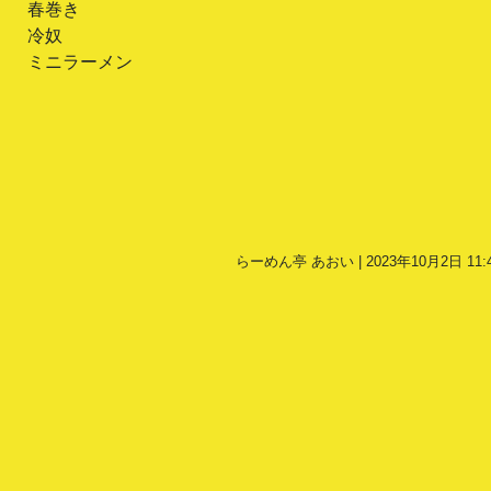
春巻き
冷奴
ミニラーメン
らーめん亭 あおい | 2023年10月2日 11: