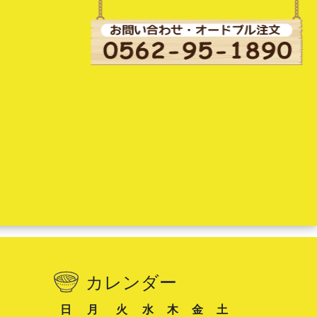
カレンダー
日
月
火
水
木
金
土