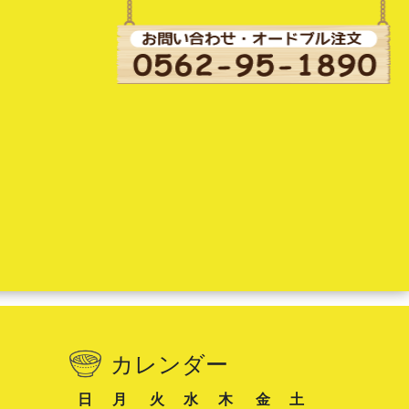
カレンダー
日
月
火
水
木
金
土