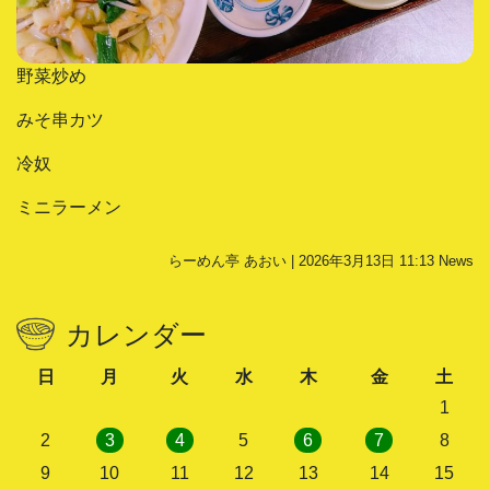
野菜炒め
みそ串カツ
冷奴
ミニラーメン
らーめん亭 あおい | 2026年3月13日 11:13
News
カレンダー
日
月
火
水
木
金
土
1
2
3
4
5
6
7
8
9
10
11
12
13
14
15