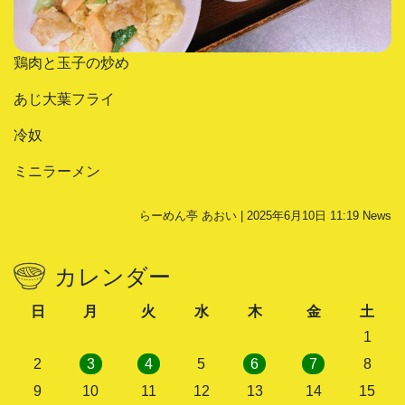
鶏肉と玉子の炒め
あじ大葉フライ
冷奴
ミニラーメン
らーめん亭 あおい | 2025年6月10日 11:19
News
カレンダー
日
月
火
水
木
金
土
1
2
3
4
5
6
7
8
9
10
11
12
13
14
15