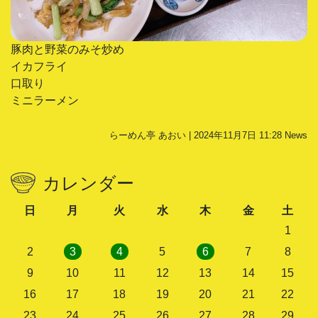
豚肉と野菜のみそ炒め
イカフライ
口取り
ミニラーメン
らーめん亭 あおい | 2024年11月7日 11:28
News
カレンダー
日
月
火
水
木
金
土
1
2
3
4
5
6
7
8
9
10
11
12
13
14
15
16
17
18
19
20
21
22
23
24
25
26
27
28
29