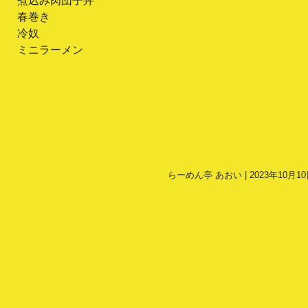
煮込み肉団子丼
春巻き
冷奴
ミニラーメン
らーめん亭 あおい | 2023年10月10日