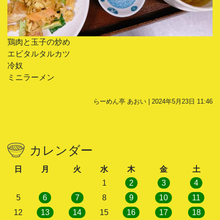
鶏肉と玉子の炒め
エビタルタルカツ
冷奴
ミニラーメン
らーめん亭 あおい | 2024年5月23日 11:46
カレンダー
日
月
火
水
木
金
土
1
2
3
4
5
6
7
8
9
10
11
12
13
14
15
16
17
18