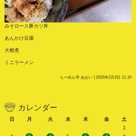
みそロース豚カツ丼
あんかけ豆腐
大根煮
ミニラーメン
らーめん亭 あおい | 2025年2月3日 11:10
カレンダー
日
月
火
水
木
金
土
1