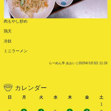
肉もやし炒め
鶏天
冷奴
ミニラーメン
らーめん亭 あおい | 2025年3月3日 11:29
カレンダー
日
月
火
水
木
金
土
1