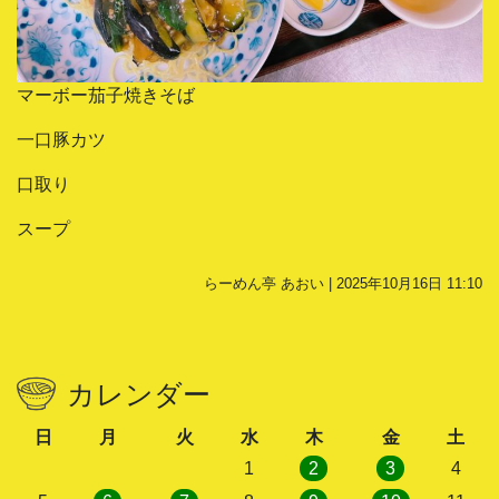
マーボー茄子焼きそば
一口豚カツ
口取り
スープ
らーめん亭 あおい | 2025年10月16日 11:10
カレンダー
日
月
火
水
木
金
土
1
2
3
4