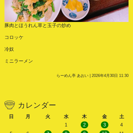
豚肉とほうれん草と玉子の炒め
コロッケ
冷奴
ミニラーメン
らーめん亭 あおい | 2026年4月30日 11:30
カレンダー
日
月
火
水
木
金
土
1
2
3
4