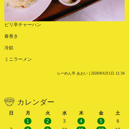
ピリ辛チャーハン
春巻き
冷奴
ミニラーメン
らーめん亭 あおい | 2026年6月1日 11:34
カレンダー
日
月
火
水
木
金
土
1
2
3
4
5
6