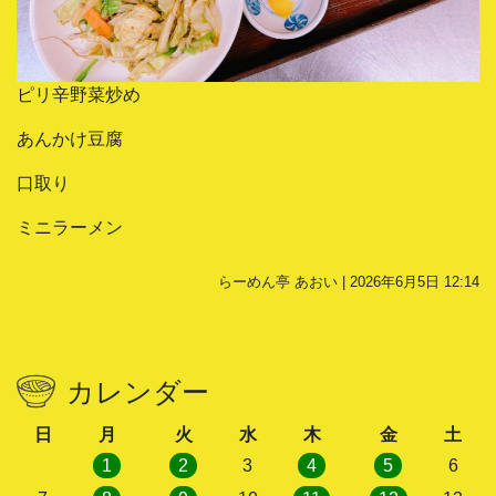
ピリ辛野菜炒め
あんかけ豆腐
口取り
ミニラーメン
らーめん亭 あおい | 2026年6月5日 12:14
カレンダー
日
月
火
水
木
金
土
1
2
3
4
5
6