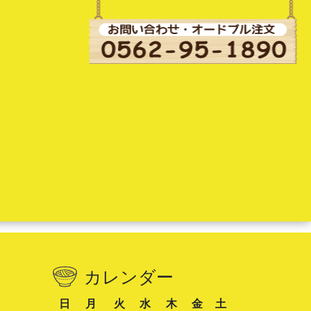
カレンダー
日
月
火
水
木
金
土