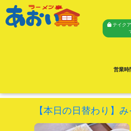
テイクア
営業時
【本日の日替わり】み