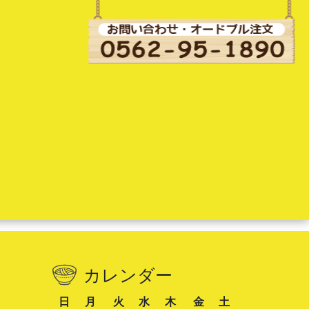
カレンダー
日
月
火
水
木
金
土