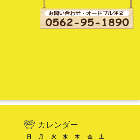
カレンダー
日
月
火
水
木
金
土