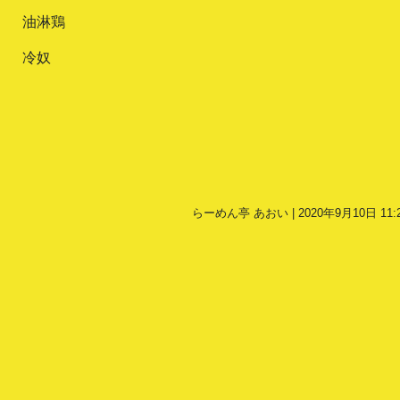
油淋鶏
冷奴
らーめん亭 あおい | 2020年9月10日 11: