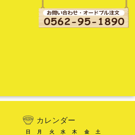
カレンダー
日
月
火
水
木
金
土