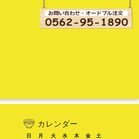
カレンダー
日
月
火
水
木
金
土