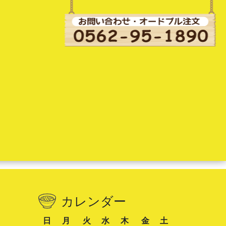
カレンダー
日
月
火
水
木
金
土