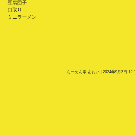
豆腐団子
口取り
ミニラーメン
らーめん亭 あおい | 2024年9月3日 12: