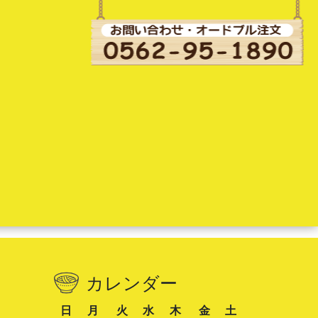
カレンダー
日
月
火
水
木
金
土