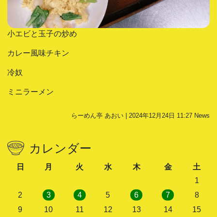
小エビと玉子の炒め
カレー風味チキン
冷奴
ミニラーメン
らーめん亭 あおい | 2024年12月24日 11:27
News
カレンダー
日
月
火
水
木
金
土
1
2
3
4
5
6
7
8
9
10
11
12
13
14
15