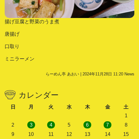
揚げ豆腐と野菜のうま煮
唐揚げ
口取り
ミニラーメン
らーめん亭 あおい | 2024年11月28日 11:20
News
カレンダー
日
月
火
水
木
金
土
1
2
3
4
5
6
7
8
9
10
11
12
13
14
15